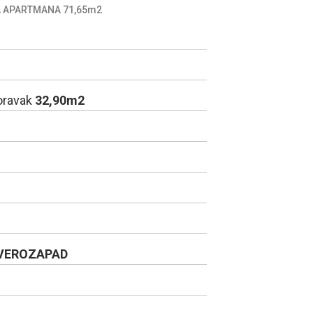
 APARTMANA 71,65m2
boravak
32,90m2
VEROZAPAD