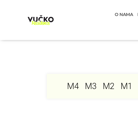
O NAMA
M4
M3
M2
M1