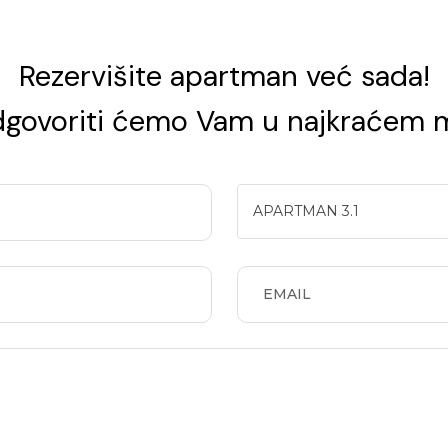
Rezervišite apartman već sada!
odgovoriti ćemo Vam u najkraćem