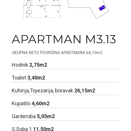
APARTMAN M3.13
UKUPNA NETO POVRŠINA APARTMANA 64,15m2
Hodnik
2,75m2
Toalet
3,40m2
Kuhinja,Trpezarija, boravak
26,15m2
Kupatilo
4,60m2
Garderoba
5,05m2
S.Soba 1
11,50m2