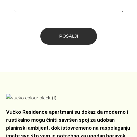
Vučko Residence apartmani su dokaz da moderno i
rustikalno mogu činiti savršen spoj za udoban
planinski ambijent, dok istovremeno na raspolaganju
imate sve što vam je potrebno za ugodan boravak