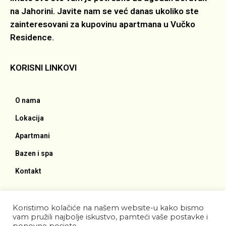
na Jahorini. Javite nam se već danas ukoliko ste
zainteresovani za kupovinu apartmana u Vučko
Residence.
KORISNI LINKOVI
O nama
Lokacija
Apartmani
Bazen i spa
Kontakt
Koristimo kolačiće na našem website-u kako bismo
vam pružili najbolje iskustvo, pamteći vaše postavke i