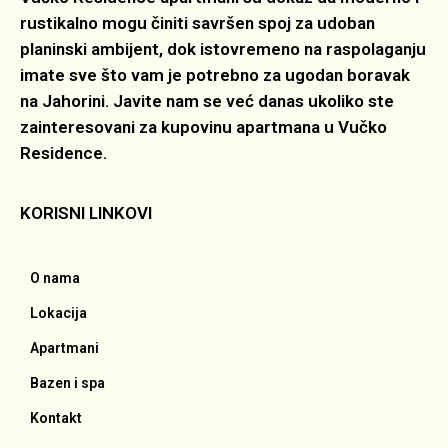
rustikalno mogu činiti savršen spoj za udoban
planinski ambijent, dok istovremeno na raspolaganju
imate sve što vam je potrebno za ugodan boravak
na Jahorini. Javite nam se već danas ukoliko ste
zainteresovani za kupovinu apartmana u Vučko
Residence.
KORISNI LINKOVI
O nama
Lokacija
Apartmani
Bazen i spa
Kontakt