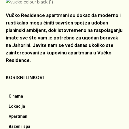
Vučko Residence apartmani su dokaz da moderno i
rustikalno mogu činiti savršen spoj za udoban
planinski ambijent, dok istovremeno na raspolaganju
imate sve što vam je potrebno za ugodan boravak
na Jahorini. Javite nam se već danas ukoliko ste
zainteresovani za kupovinu apartmana u Vučko
Residence.
KORISNI LINKOVI
O nama
Lokacija
Apartmani
Bazen i spa