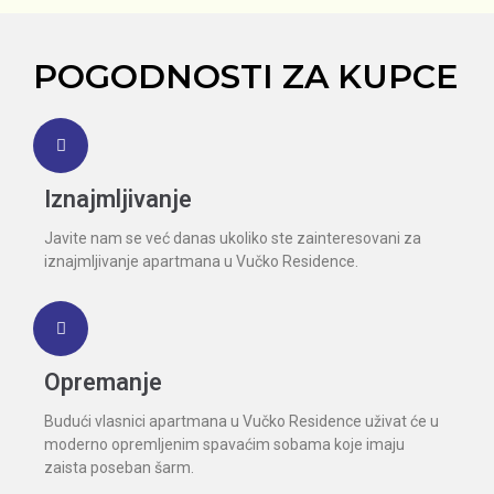
POGODNOSTI ZA KUPCE
Iznajmljivanje
Javite nam se već danas ukoliko ste zainteresovani za
iznajmljivanje apartmana u Vučko Residence.
Opremanje
Budući vlasnici apartmana u Vučko Residence uživat će u
moderno opremljenim spavaćim sobama koje imaju
zaista poseban šarm.