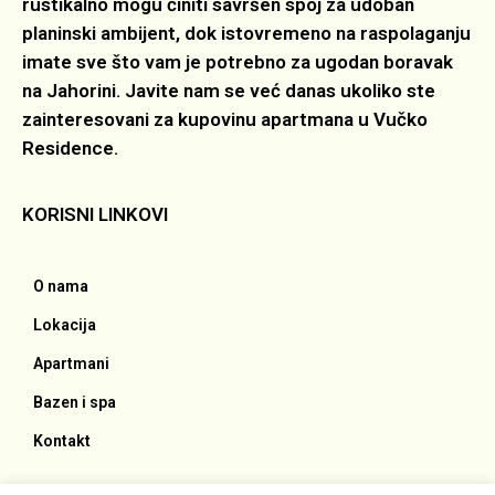
rustikalno mogu činiti savršen spoj za udoban
planinski ambijent, dok istovremeno na raspolaganju
imate sve što vam je potrebno za ugodan boravak
na Jahorini. Javite nam se već danas ukoliko ste
zainteresovani za kupovinu apartmana u Vučko
Residence.
KORISNI LINKOVI
O nama
Lokacija
Apartmani
Bazen i spa
Kontakt